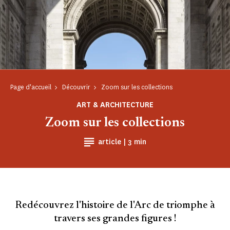
Page d'accueil
Découvrir
Zoom sur les collections
ART & ARCHITECTURE
Zoom sur les collections
Temps de Lecture
article |
3 min
Redécouvrez l'histoire de l'Arc de triomphe à
travers ses grandes figures !