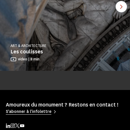
Voi
ART & ARCHITECTURE
Les coulisses
video | 8 min
Amoureux du monument ? Restons en contact !
S'abonner à l'infolettre