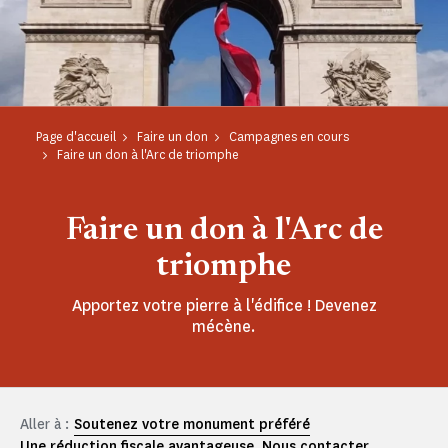
Page d'accueil
Faire un don
Campagnes en cours
Faire un don à l'Arc de triomphe
Faire un don à l'Arc de
triomphe
Apportez votre pierre à l'édifice ! Devenez
mécène.
Aller à :
Soutenez votre monument préféré
Une réduction fiscale avantageuse
Nous contacter