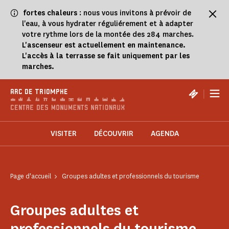
Panneau de gestion des cookies
fortes chaleurs
: nous vous invitons à prévoir de
l'eau, à vous hydrater réguliérement et à adapter
votre rythme lors de la montée des 284 marches.
L'ascenseur est actuellement en maintenance.
L'accès à la terrasse se fait uniquement par les
marches.
|
ARC DE TRIOMPHE
VISITER
DÉCOUVRIR
AGENDA
Page d'accueil
Groupes adultes et professionnels du tourisme
Groupes adultes et
professionnels du tourisme