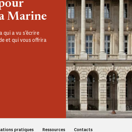
pour
la Marine
 qui a vu s’écrire
de et qui vous offrira
ations pratiques
Ressources
Contacts