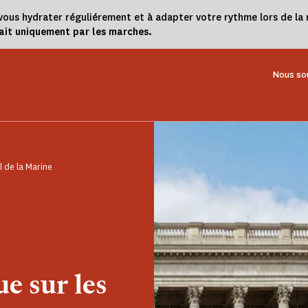
 à vous hydrater réguliérement et à adapter votre rythme lors de 
fait uniquement par les marches.
Nous so
l de la Marine
e sur les