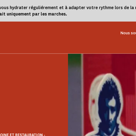
 à vous hydrater réguliérement et à adapter votre rythme lors de 
fait uniquement par les marches.
Nous so
OINE ET RESTAURATION -