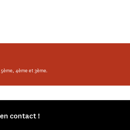
de 5ème, 4ème et 3ème.
n contact !