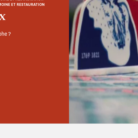
MOINE ET RESTAURATION
x
phe ?