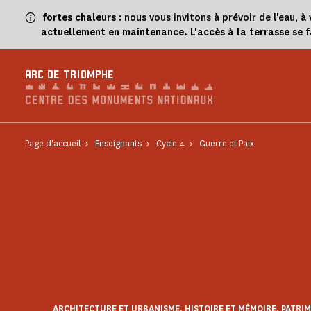
Panneau de gestion des cookies
fortes chaleurs
: nous vous invitons à prévoir de l'eau,
actuellement en maintenance. L'accès à la terrasse se 
ARC DE TRIOMPHE
Page d'accueil
Enseignants
Cycle 4
Guerre et Paix
ARCHITECTURE ET URBANISME, HISTOIRE ET MÉMOIRE, PATRIM