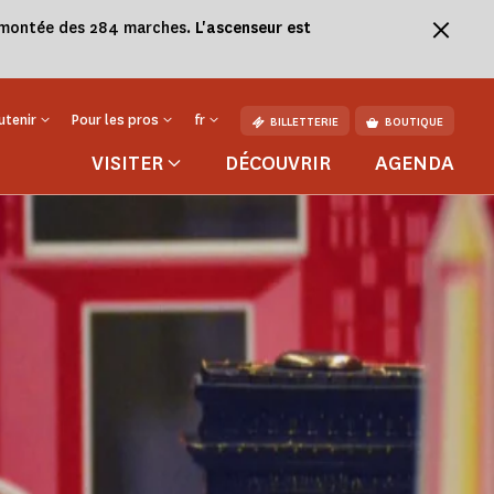
la montée des 284 marches.
L'ascenseur est
utenir
Pour les pros
fr
BILLETTERIE
BOUTIQUE
VISITER
DÉCOUVRIR
AGENDA