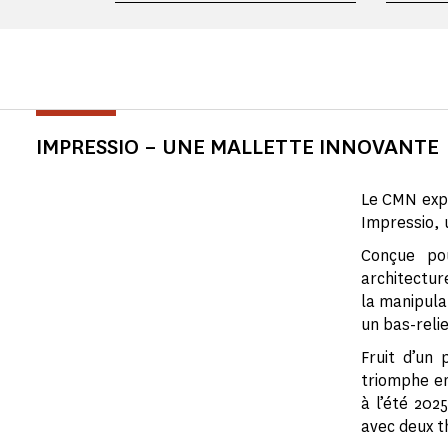
IMPRESSIO – UNE MALLETTE INNOVANTE
Le CMN expé
Impressio, 
Conçue pou
architectur
la manipulat
un bas-reli
Fruit d’un
triomphe en
à l’été 202
avec deux t