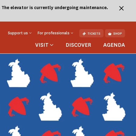
.
The elevator is currently undergoing maintenance.
Support us
For professionals
TICKETS
SHOP
VISIT
DISCOVER
AGENDA