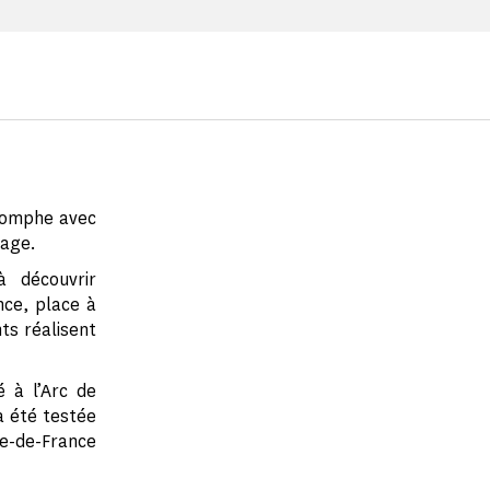
riomphe avec
lage.
à découvrir
nce, place à
nts réalisent
 à l’Arc de
a été testée
le-de-France