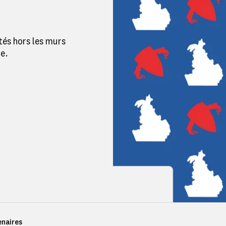
tés hors les murs
e.
enaires