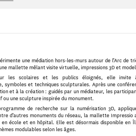
rimente une médiation hors-les-murs autour de l’Arc de t
une mallette mêlant visite virtuelle, impressions 3D et mode
r les scolaires et les publics éloignés, elle invite 
e, symboles et techniques sculpturales. Après une confére
ion et à la création : guidés par un médiateur, les participa
ef ou une sculpture inspirée du monument.
 programme de recherche sur la numérisation 3D, appliqué
tre d’autres monuments du réseau, la mallette Impressio 
5 en école et en hôpital. Elle est désormais disponible en Î
hèmes modulables selon les âges.