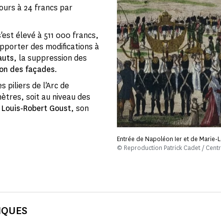
jours à 24 francs par
'est élevé à 511 000 francs,
'apporter des modifications à
auts
, la suppression des
on des façades
.
s piliers de l'Arc de
ètres, soit au niveau des
t
Louis-Robert Goust
, son
Entrée de Napoléon Ier et de Marie-Lou
© Reproduction Patrick Cadet / Cen
IQUES