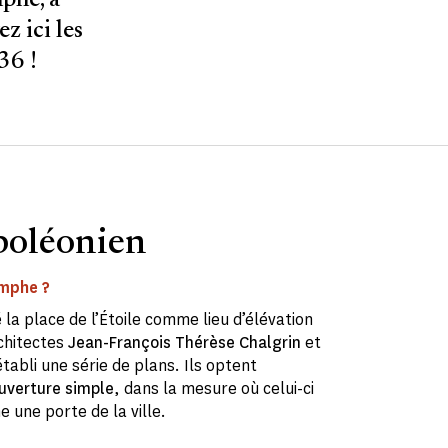
mphe, à
z ici les
36 !
poléonien
omphe ?
 la place de l’Étoile comme lieu d’élévation
rchitectes
Jean-François Thérèse Chalgrin
et
tabli une série de plans. Ils optent
ouverture simple
, dans la mesure où celui-ci
 une porte de la ville.