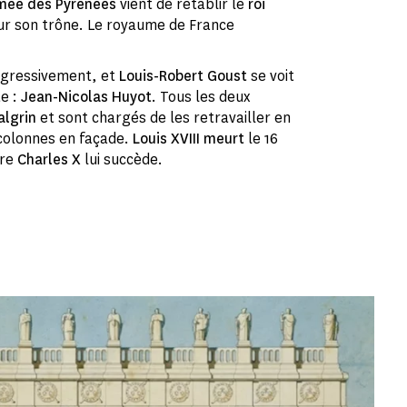
mée des Pyrénées
vient de rétablir le
roi
sur son trône. Le royaume de France
ogressivement, et
Louis-Robert Goust
se voit
te :
Jean-Nicolas Huyot
. Tous les deux
algrin
et sont chargés de les retravailler en
colonnes en façade.
Louis XVIII meurt
le 16
ère
Charles X
lui succède.