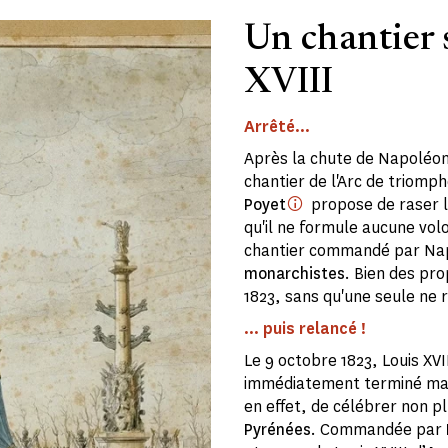
Un chantier 
XVIII
Arrêté...
Après la chute de Napoléon 
chantier de l'Arc de triomp
Poyet
propose de raser les
qu'il ne formule aucune vol
chantier commandé par Nap
monarchistes
. Bien des pr
1823, sans qu'une seule ne r
... puis relancé !
Le 9 octobre 1823, Louis XVI
immédiatement terminé ma
en effet, de célébrer non pl
Pyrénées
. Commandée par