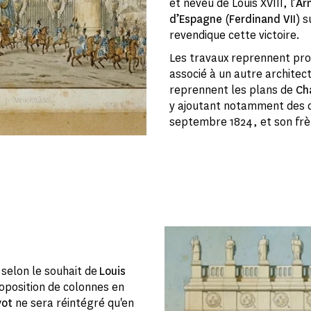
et neveu de Louis XVIII, l’
Ar
d’Espagne
(
Ferdinand VII
) 
revendique cette victoire.
Les travaux reprennent pr
associé à un autre architec
reprennent les plans de
Ch
y ajoutant notamment des 
septembre 1824, et son fr
selon le souhait de
Louis
oposition de colonnes en
yot
ne sera réintégré qu'en