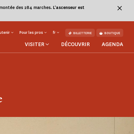
la montée des 284 marches.
L'ascenseur est
utenir
Pour les pros
fr
BILLETTERIE
BOUTIQUE
VISITER
DÉCOUVRIR
AGENDA
e