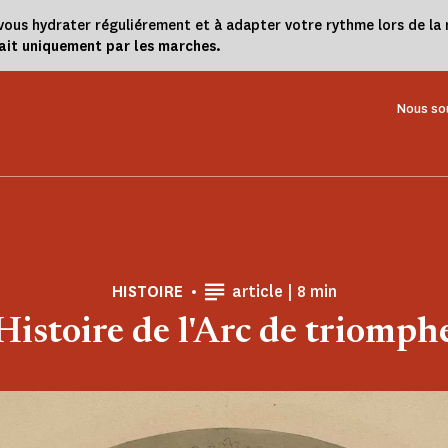
 à vous hydrater réguliérement et à adapter votre rythme lors de 
fait uniquement par les marches.
Nous so
Temps de Lecture
HISTOIRE
article |
8 min
Histoire de l'Arc de triomph