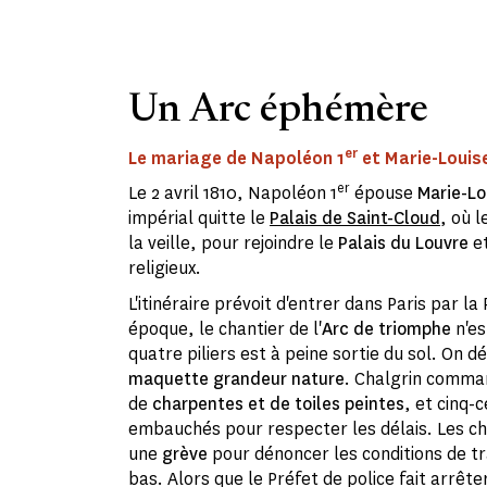
Un Arc éphémère
er
Le mariage de Napoléon 1
et Marie-Louise
er
Le 2 avril 1810, Napoléon 1
épouse
Marie-Lo
impérial quitte le
Palais de Saint-Cloud
, où l
la veille, pour rejoindre le
Palais du Louvre
et
religieux.
L'itinéraire prévoit d'entrer dans Paris par la 
époque, le chantier de l'
Arc de triomphe
n'es
quatre piliers est à peine sortie du sol. On d
maquette grandeur nature
. Chalgrin comman
de
charpentes et de toiles peintes
, et cinq-
embauchés pour respecter les délais. Les c
une
grève
pour dénoncer les conditions de tra
bas. Alors que le Préfet de police fait arrêter