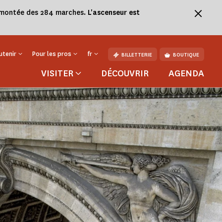
la montée des 284 marches.
L'ascenseur est
utenir
Pour les pros
fr
BILLETTERIE
BOUTIQUE
VISITER
DÉCOUVRIR
AGENDA