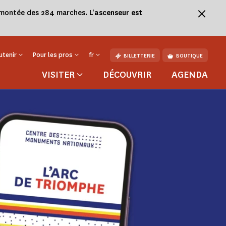
la montée des 284 marches.
L'ascenseur est
utenir
Pour les pros
fr
BILLETTERIE
BOUTIQUE
VISITER
DÉCOUVRIR
AGENDA