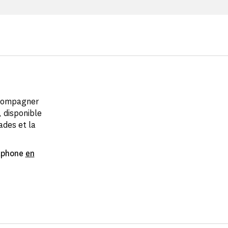
ccompagner
, disponible
ades et la
rtphone
en