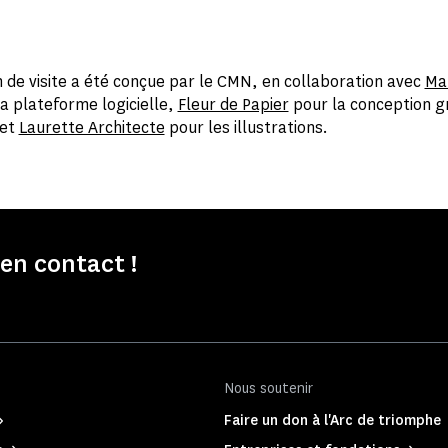
on de visite a été conçue par le CMN, en collaboration avec
Ma
a plateforme logicielle,
Fleur de Papier
pour la conception g
 et
Laurette Architecte
pour les illustrations.
n contact !
Nous soutenir
Faire un don à l'Arc de triomphe