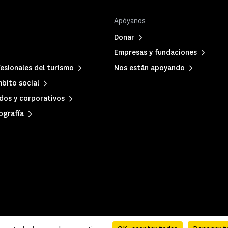
Apóyanos
Donar
Empresas y fundaciones
esionales del turismo
Nos están apoyando
bito social
dos y corporativos
ografía
inistrativa
|
Accesibilidad: parcialmente conforme
|
Mapa del sitio