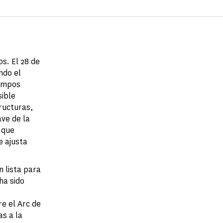
os. El 28 de
ndo el
Campos
sible
ructuras,
ave de la
 que
e ajusta
 lista para
ha sido
e el Arc de
as a la