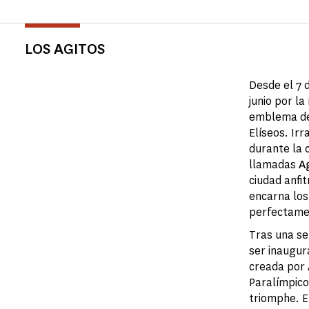
LOS AGITOS
Desde el 7 d
junio por la
emblema de 
Elíseos. Ir
durante la 
llamadas
Ag
ciudad anfi
encarna los 
perfectamen
Tras una se
ser inaugur
creada por A
Paralímpico
triomphe. En