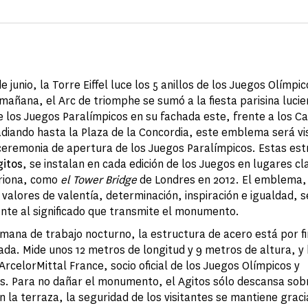
e junio, la Torre Eiffel luce los 5 anillos de los Juegos Olímpic
 mañana, el Arc de triomphe se sumó a la fiesta parisina lucie
los Juegos Paralímpicos en su fachada este, frente a los 
radiando hasta la Plaza de la Concordia, este emblema será vi
ceremonia de apertura de los Juegos Paralímpicos. Estas est
itos
, se instalan en cada edición de los Juegos en lugares cl
triona, como
el Tower Bridge
de Londres en 2012. El emblema,
valores de valentía, determinación, inspiración e igualdad, s
te al significado que transmite el monumento.
mana de trabajo nocturno, la estructura de acero está por fin
ada. Mide unos 12 metros de longitud y 9 metros de altura, y 
rcelorMittal France, socio oficial de los Juegos Olímpicos y
s.
Para no dañar el monumento, el Agitos sólo descansa sobr
 la terraza, la seguridad de los visitantes se mantiene graci