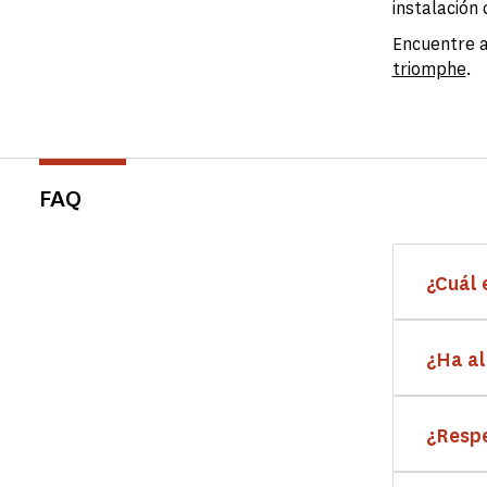
instalación
Encuentre a
triomphe
.
FAQ
¿Cuál 
¿Ha al
¿Respe