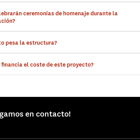
lebrarán ceremonias de homenaje durante la
ación?
o pesa la estructura?
 financia el coste de este proyecto?
igamos en contacto!