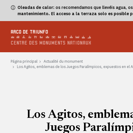
Panel de gestión de cookies
Oleadas de calor
: os recomendamos que llevéis agua, os 
mantenimiento. El acceso a la terraza solo es posible p
ARCO DE TRIUNFO
Página principal
Actualité du monument
Los Agitos, emblemas de los Juegos Paralímpicos, expuestos en el 
Los Agitos, emblema
Juegos Paralímpi