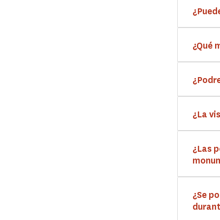
¿Puede
¿Qué m
¿Podre
¿La vi
¿Las p
monume
¿Se po
durant