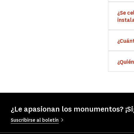
¿Se ce
instal
¿Cuánt
¿Quién
¿Le apasionan los monumentos? ¡S
Suscribirse al boletín