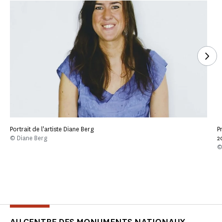
Voi
Portrait de l'artiste Diane Berg
P
© Diane Berg
2
©